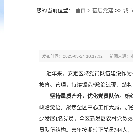
您的当前位置：
首页
>
基层党建
>>
城
发布时间：2025-03-24 18:17:32
新闻来源：
近年来，安定区将党员队伍建设作为
教育、管理，持续锻造“政治过硬、结构
坚持量质齐升，优化党员队伍。
始
政治觉悟。聚焦全区中心工作大局，加
少发展1名党员，全区新发展农村党员3
员队伍结构。去年按期转正党员344人，发