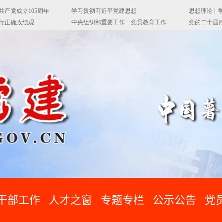
干部工作
人才之窗
专题专栏
公示公告
党