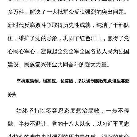
多万件，解决了一大批群众反映强烈的突出问题。
新时代反腐败斗争取得历史性成就，纯洁了干部队
伍，维护了党的形象，巩固了红色江山，赢得了党
心民心军心，凝聚起全党全军全国各族人民为强国
建设、民族复兴伟业共同奋斗的强大力量。
坚持重遏制、强高压、长震慑，坚决遏制腐败现象滋生蔓延
势头
始终坚持以零容忍态度惩治腐败，一步不停
歇、半步不退让。党的十八大以来，以习近平同志