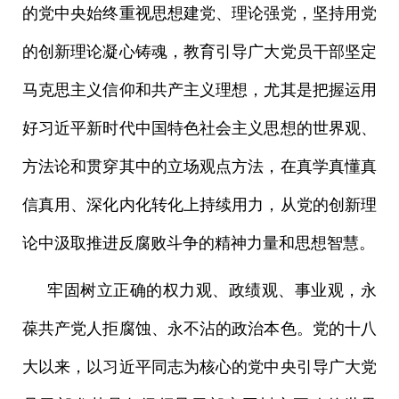
的党中央始终重视思想建党、理论强党，坚持用党
的创新理论凝心铸魂，教育引导广大党员干部坚定
马克思主义信仰和共产主义理想，尤其是把握运用
好习近平新时代中国特色社会主义思想的世界观、
方法论和贯穿其中的立场观点方法，在真学真懂真
信真用、深化内化转化上持续用力，从党的创新理
论中汲取推进反腐败斗争的精神力量和思想智慧。
牢固树立正确的权力观、政绩观、事业观，永
葆共产党人拒腐蚀、永不沾的政治本色。党的十八
大以来，以习近平同志为核心的党中央引导广大党