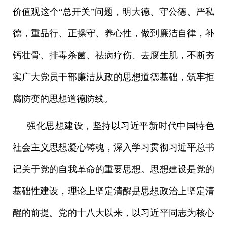
价值观这个“总开关”问题，明大德、守公德、严私
德，重品行、正操守、养心性，做到廉洁自律，补
钙壮骨、排毒杀菌、祛病疗伤、去腐生肌，不断夯
实广大党员干部廉洁从政的思想道德基础，筑牢拒
腐防变的思想道德防线。
强化思想建设，坚持以习近平新时代中国特色
社会主义思想凝心铸魂，深入学习贯彻习近平总书
记关于党的自我革命的重要思想。思想建设是党的
基础性建设，理论上坚定清醒是思想政治上坚定清
醒的前提。党的十八大以来，以习近平同志为核心