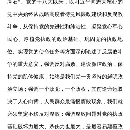
脚石”。党的十八大以来，以习近平同志为核心的
党中央始终从战略高度看待党风廉政建设和反腐败
斗争，从保持党的先进性和纯洁性、凝聚党心军心
民心、厚植党执政的政治基础、巩固党的执政地
位、实现党的使命任务等方面深刻论述了反腐败斗
争的重大意义，强调反对腐败、建设廉洁政治，保
持党的肌体健康，始终是我们党一贯坚持的鲜明政
治立场；强调一个政党，一个政权，其前途命运取
决于人心向背，人民群众最痛恨腐败现象，我们就
必须坚定不移反对腐败；强调腐败问题对党的执政
基础破坏力最大、杀伤力也最大，是最容易颠覆政