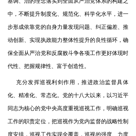
基调、治的理念落实到全面从严治党体系的构建之
中，不断提升制度化、规范化、科学化水平，进一
步形成依靠党的自身力量发现问题、纠正偏差、推
动创新、实现执政能力整体性提升的良性循环，确
保全面从严治党和反腐败斗争各项工作更好体现时
代性、把握规律性、富于创造性。
充分发挥巡视利剑作用，推进政治监督具体
化、精准化、常态化。党的十八大以来，以习近平
同志为核心的党中央高度重视巡视工作，明确巡视
工作的职责定位，把巡视作为党内监督的战略性制
度安排，巡视工作实现全覆盖，巡视的强度、力度