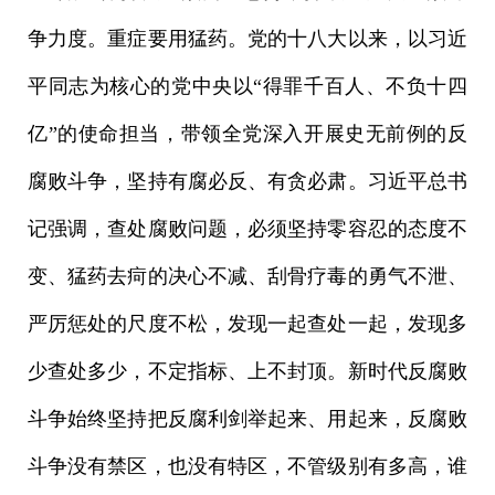
争力度。重症要用猛药。党的十八大以来，以习近
平同志为核心的党中央以“得罪千百人、不负十四
亿”的使命担当，带领全党深入开展史无前例的反
腐败斗争，坚持有腐必反、有贪必肃。习近平总书
记强调，查处腐败问题，必须坚持零容忍的态度不
变、猛药去疴的决心不减、刮骨疗毒的勇气不泄、
严厉惩处的尺度不松，发现一起查处一起，发现多
少查处多少，不定指标、上不封顶。新时代反腐败
斗争始终坚持把反腐利剑举起来、用起来，反腐败
斗争没有禁区，也没有特区，不管级别有多高，谁