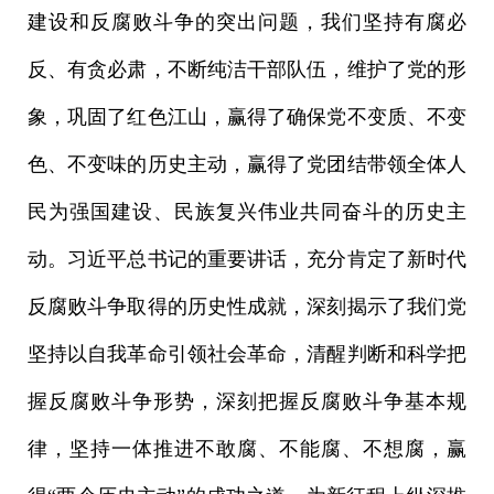
建设和反腐败斗争的突出问题，我们坚持有腐必
反、有贪必肃，不断纯洁干部队伍，维护了党的形
象，巩固了红色江山，赢得了确保党不变质、不变
色、不变味的历史主动，赢得了党团结带领全体人
民为强国建设、民族复兴伟业共同奋斗的历史主
动。习近平总书记的重要讲话，充分肯定了新时代
反腐败斗争取得的历史性成就，深刻揭示了我们党
坚持以自我革命引领社会革命，清醒判断和科学把
握反腐败斗争形势，深刻把握反腐败斗争基本规
律，坚持一体推进不敢腐、不能腐、不想腐，赢