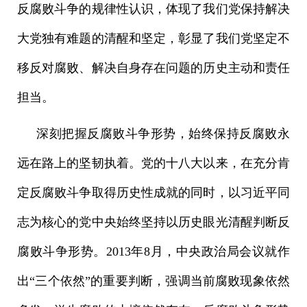
反腐败斗争的规律性认识，体现了我们党保持解决
大党独有难题的清醒和坚定，彰显了我们党坚定不
移反对腐败、解决自身存在问题的历史主动和责任
担当。
深刻把握反腐败斗争形势，始终保持反腐败永
远在路上的坚韧执着。党的十八大以来，在充分肯
定反腐败斗争取得历史性成就的同时，以习近平同
志为核心的党中央始终坚持以历史眼光清醒判断反
腐败斗争形势。2013年8月，中央政治局会议就作
出“三个依然”的重要判断，强调当前腐败现象依然