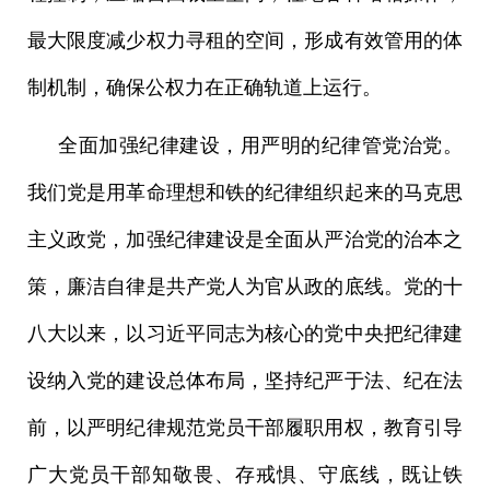
最大限度减少权力寻租的空间，形成有效管用的体
制机制，确保公权力在正确轨道上运行。
全面加强纪律建设，用严明的纪律管党治党。
我们党是用革命理想和铁的纪律组织起来的马克思
主义政党，加强纪律建设是全面从严治党的治本之
策，廉洁自律是共产党人为官从政的底线。党的十
八大以来，以习近平同志为核心的党中央把纪律建
设纳入党的建设总体布局，坚持纪严于法、纪在法
前，以严明纪律规范党员干部履职用权，教育引导
广大党员干部知敬畏、存戒惧、守底线，既让铁