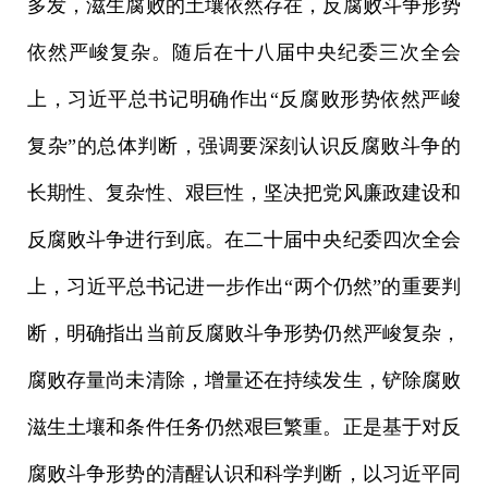
多发，滋生腐败的土壤依然存在，反腐败斗争形势
依然严峻复杂。随后在十八届中央纪委三次全会
上，习近平总书记明确作出“反腐败形势依然严峻
复杂”的总体判断，强调要深刻认识反腐败斗争的
长期性、复杂性、艰巨性，坚决把党风廉政建设和
反腐败斗争进行到底。在二十届中央纪委四次全会
上，习近平总书记进一步作出“两个仍然”的重要判
断，明确指出当前反腐败斗争形势仍然严峻复杂，
腐败存量尚未清除，增量还在持续发生，铲除腐败
滋生土壤和条件任务仍然艰巨繁重。正是基于对反
腐败斗争形势的清醒认识和科学判断，以习近平同