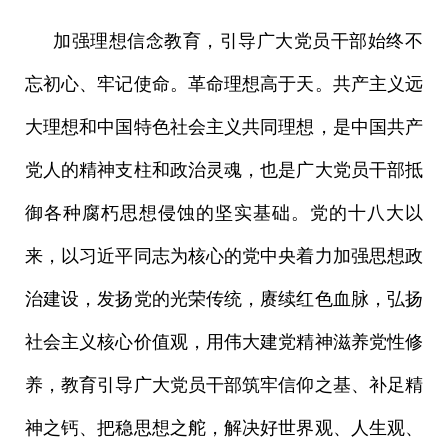
加强理想信念教育，引导广大党员干部始终不
忘初心、牢记使命。革命理想高于天。共产主义远
大理想和中国特色社会主义共同理想，是中国共产
党人的精神支柱和政治灵魂，也是广大党员干部抵
御各种腐朽思想侵蚀的坚实基础。党的十八大以
来，以习近平同志为核心的党中央着力加强思想政
治建设，发扬党的光荣传统，赓续红色血脉，弘扬
社会主义核心价值观，用伟大建党精神滋养党性修
养，教育引导广大党员干部筑牢信仰之基、补足精
神之钙、把稳思想之舵，解决好世界观、人生观、