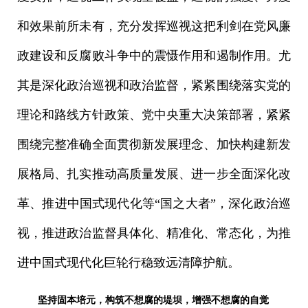
和效果前所未有，充分发挥巡视这把利剑在党风廉
政建设和反腐败斗争中的震慑作用和遏制作用。尤
其是深化政治巡视和政治监督，紧紧围绕落实党的
理论和路线方针政策、党中央重大决策部署，紧紧
围绕完整准确全面贯彻新发展理念、加快构建新发
展格局、扎实推动高质量发展、进一步全面深化改
革、推进中国式现代化等“国之大者”，深化政治巡
视，推进政治监督具体化、精准化、常态化，为推
进中国式现代化巨轮行稳致远清障护航。
坚持固本培元，构筑不想腐的堤坝，增强不想腐的自觉