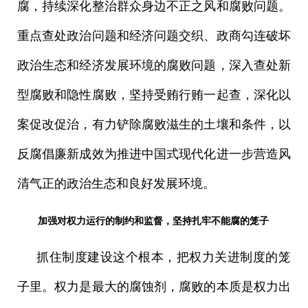
腐，持续深化整治群众身边不正之风和腐败问题。
重点查处政治问题和经济问题交织、政商勾连破坏
政治生态和经济发展环境的腐败问题，深入查处新
型腐败和隐性腐败，坚持受贿行贿一起查，深化以
案促改促治，有力铲除腐败滋生的土壤和条件，以
反腐倡廉新成效为推进中国式现代化进一步营造风
清气正的政治生态和良好发展环境。
加强对权力运行的制约和监督，坚持扎牢不能腐的笼子
抓住制度建设这个根本，把权力关进制度的笼
子里。权力是最大的腐蚀剂，腐败的本质是权力出