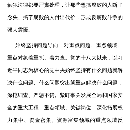
触犯法律都要严肃处理，让那些想搞腐败的人断了
念头、搞了腐败的人付出代价，形成反腐败斗争的
强大震慑。
始终坚持问题导向，对重点问题、重点领域、
重点对象着重抓、着力查。党的十八大以来，以习
近平同志为核心的党中央始终坚持有什么问题就解
决什么问题、什么问题突出就重点解决什么问题，
深挖细查、严惩不贷。紧盯事关发展全局和国家安
全的重大工程、重点领域、关键岗位，深化拓展权
力集中、资金密集、资源富集领域的重点领域反