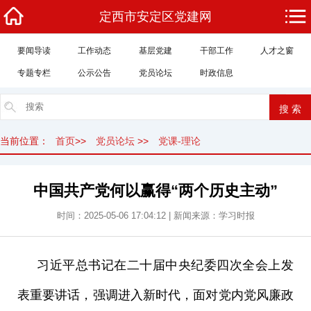
定西市安定区党建网
要闻导读
工作动态
基层党建
干部工作
人才之窗
专题专栏
公示公告
党员论坛
时政信息
当前位置：
首页
>>
党员论坛
>>
党课-理论
中国共产党何以赢得“两个历史主动”
时间：2025-05-06 17:04:12 | 新闻来源：学习时报
习近平总书记在二十届中央纪委四次全会上发
表重要讲话，强调进入新时代，面对党内党风廉政